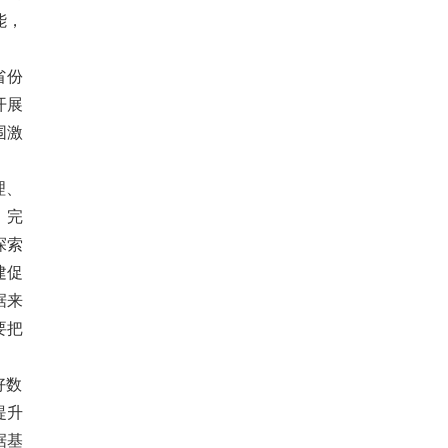
能，
。
省份
开展
围激
理、
。完
探索
建促
据来
要把
好数
提升
据基