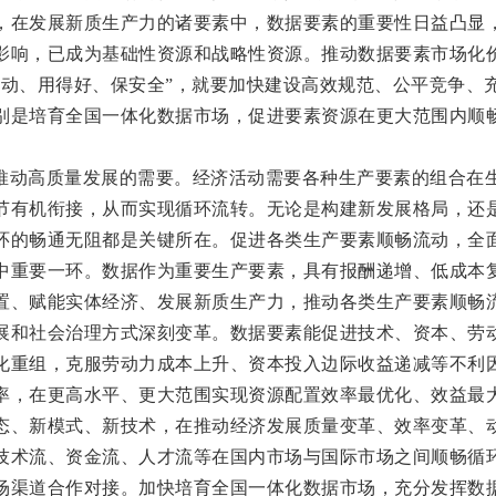
，在发展新质生产力的诸要素中，数据要素的重要性日益凸显
影响，已成为基础性资源和战略性资源。推动数据要素市场化
得动、用得好、保安全”，就要加快建设高效规范、公平竞争、
别是培育全国一体化数据市场，促进要素资源在更大范围内顺
推动高质量发展的需要。经济活动需要各种生产要素的组合在
节有机衔接，从而实现循环流转。无论是构建新发展格局，还
环的畅通无阻都是关键所在。促进各类生产要素顺畅流动，全
中重要一环。数据作为重要生产要素，具有报酬递增、低成本
置、赋能实体经济、发展新质生产力，推动各类生产要素顺畅
展和社会治理方式深刻变革。数据要素能促进技术、资本、劳
化重组，克服劳动力成本上升、资本投入边际收益递减等不利
率，在更高水平、更大范围实现资源配置效率最优化、效益最
态、新模式、新技术，在推动经济发展质量变革、效率变革、
技术流、资金流、人才流等在国内市场与国际市场之间顺畅循
场渠道合作对接。加快培育全国一体化数据市场，充分发挥数