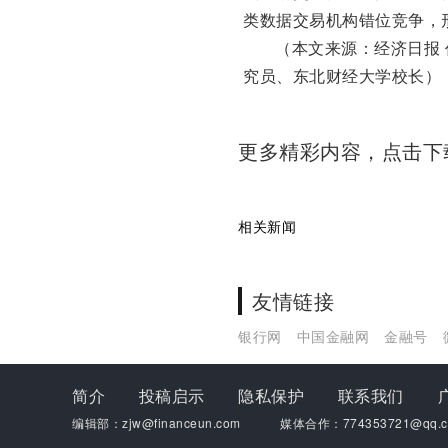
类数据交易机构错位竞争，
（本文来源：经济日报
究员、东北财经大学校长）
更多精彩内容，点击
相关新闻
友情链接
银行网
中国金融网
金融号
简介
投稿启示
隐私保护
联系我们
编辑部：zjw@financeun.com
媒体合作：774353721@qq.c