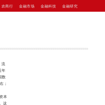
农商行
金融市场
金融科技
金融研究
、流
近年
国数
左右；
资本
。这