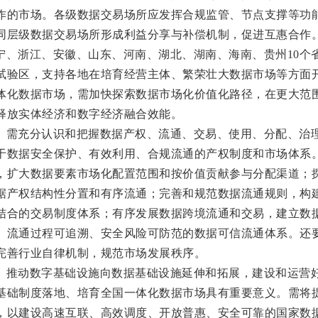
作的市场。各级数据交易场所应发挥合规监管、节点支撑等功
同层级数据交易场所形成利益分享与补偿机制，促进互惠合作
宁、浙江、安徽、山东、河南、湖北、湖南、海南、贵州10个
试验区，支持各地在培育经营主体、繁荣壮大数据市场等方面
体化数据市场，需加快探索数据市场化价值化路径，在更大范
释放实体经济和数字经济融合效能。
。需充分认识和把握数据产权、流通、交易、使用、分配、治
于数据安全保护、有效利用、合规流通的产权制度和市场体系
，扩大数据要素市场化配置范围和按价值贡献参与分配渠道；
据产权结构性分置和有序流通；完善和规范数据流通规则，构
结合的交易制度体系；有序发展数据跨境流通和交易，建立数
、流通过程可追溯、安全风险可防范的数据可信流通体系。还
完善行业自律机制，规范市场发展秩序。
。推动数字基础设施向数据基础设施延伸和拓展，建设和运营
基础制度落地、培育全国一体化数据市场具有重要意义。需将
，以建设高速互联、高效调度、开放普惠、安全可靠的国家数