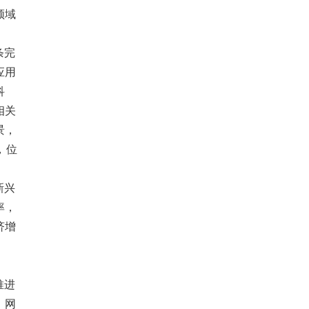
领域
条完
应用
科
相关
景，
，位
新兴
率，
济增
推进
、网