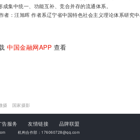
形成集中统一、功能互补、竞合并存的流通体系。
 作者：汪旭晖 作者系辽宁省中国特色社会主义理论体系研究中
下载
中国金融网APP
查看
微摄
国家摄影
广告服务
友情链接
品牌联盟
om
机构合作部：176060728@qq.com