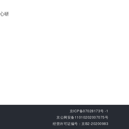
心研
京ICP备07028173号 -1
京公网安备11010202007075号
经营许可证编号：京B2-20200983