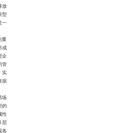
释放
新型
统一
的重
形成
进企
的管
。实
数据
易场
型的
属性
多层
现各