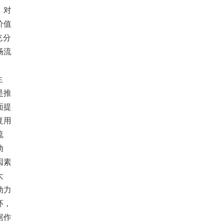
，对
价值
充分
畅流
生
是推
面提
复用
流
动
因素
大
动力
环，
据作