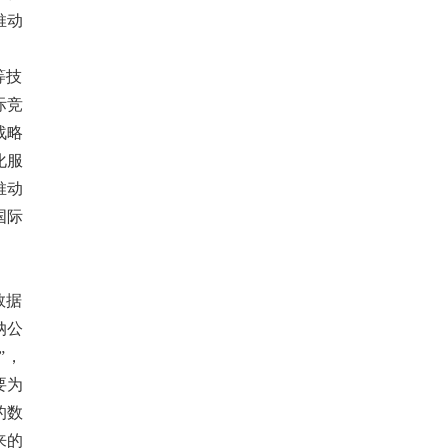
推动
等技
际竞
战略
化服
推动
国际
数据
纳公
”，
要为
的数
来的