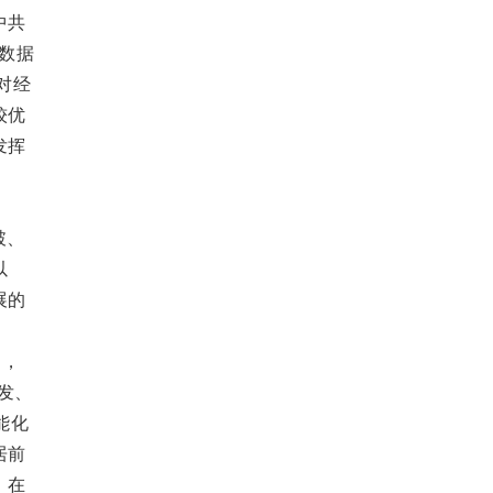
中共
数据
对经
较优
发挥
破、
以
展的
），
开发、
能化
居前
；在